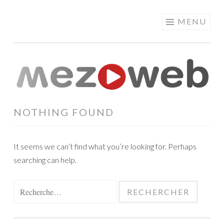
MEZOWEB
Skip
MENU
to
content
NOTHING FOUND
It seems we can’t find what you’re looking for. Perhaps
searching can help.
Rechercher :